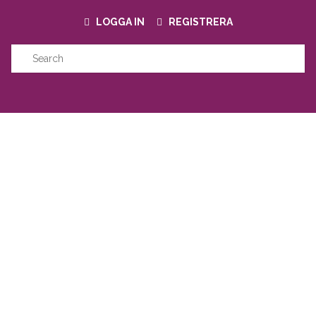
LOGGA IN
REGISTRERA
NYA PRODUKTER
Försäljning
Produkter
Registrera företag
Om oss
Kontakta