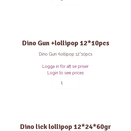
pop
12*24*8gr
quantity
Dino Gun +lollipop 12*10pcs
Dino Gun +lollipop 12*10pcs
Logga in för att se priser
Login to see prices
Dino
Gun
+lollipop
12*10pcs
quantity
Dino lick lollipop 12*24*60gr