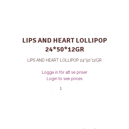
ON
S
STICK
LOLLIPOP
24B*50*12GR
quantity
LIPS AND HEART LOLLIPOP
24*50*12GR
LIPS AND HEART LOLLIPOP 24*50*12GR
Logga in för att se priser
Login to see prices
LIPS
AND
HEART
LOLLIPOP
24*50*12GR
quantity