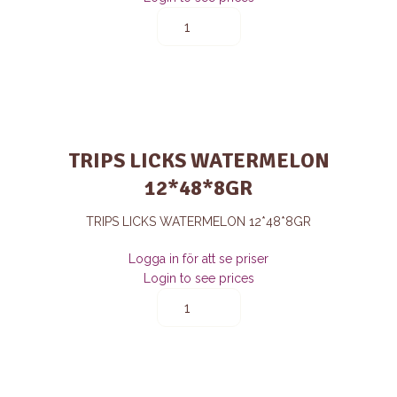
TRIP
LICK
str
cream
12*48*8GR
quantity
TRIPS LICKS WATERMELON
12*48*8GR
TRIPS LICKS WATERMELON 12*48*8GR
Logga in för att se priser
Login to see prices
TRIPS
LICKS
WATERMELON
12*48*8GR
quantity