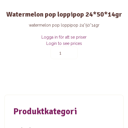
watermelon pop loppipop 24*50*14gr
watermelon pop loppipop 24*50*14gr
Logga in för att se priser
Login to see prices
watermelon
pop
loppipop
24*50*14gr
quantity
Produktkategori