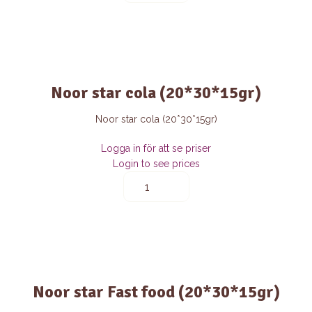
loppipop
24*50*14gr
quantity
Noor star cola (20*30*15gr)
Noor star cola (20*30*15gr)
Logga in för att se priser
Login to see prices
Noor
star
cola
(20*30*15gr)
quantity
Noor star Fast food (20*30*15gr)