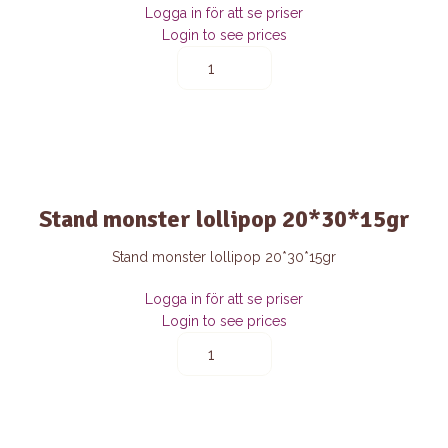
Logga in för att se priser
Login to see prices
Nour
star
stand
donut
(20*30*15gr)
quantity
Stand monster lollipop 20*30*15gr
Stand monster lollipop 20*30*15gr
Logga in för att se priser
Login to see prices
Stand
monster
lollipop
20*30*15gr
quantity