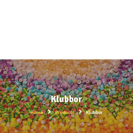
Produkter
Registrera företag
Om oss
Kontakta
Klubbor
Home
Products
Klubbor